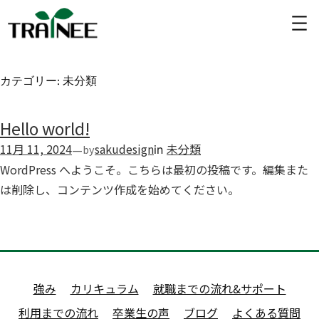
内
容
カテゴリー:
未分類
を
ス
Hello world!
キ
ッ
11月 11, 2024
sakudesign
未分類
—
by
in
プ
WordPress へようこそ。こちらは最初の投稿です。編集また
は削除し、コンテンツ作成を始めてください。
強み
カリキュラム
就職までの流れ&サポート
利用までの流れ
卒業生の声
ブログ
よくある質問